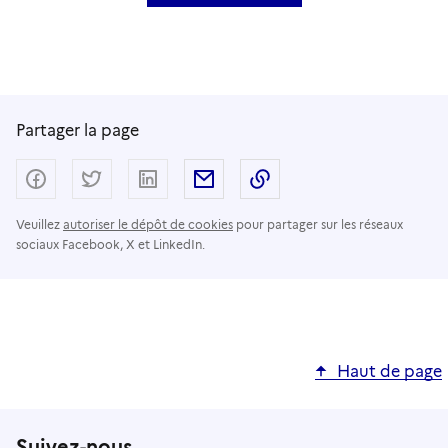
Partager la page
Partager sur Facebook
Partager sur Twitter
Partager sur LinkedIn
Partager par email
Copier dans le presse
Veuillez
autoriser le dépôt de cookies
pour partager sur les réseaux
sociaux Facebook, X et LinkedIn.
Haut de page
Suivez-nous