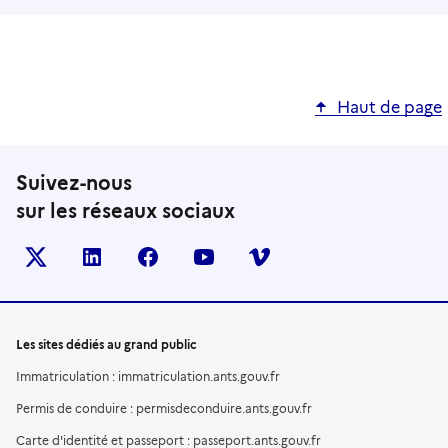
Haut de page
Suivez-nous
sur les réseaux sociaux
X (anciennement TWITTER)
LINKEDIN
FACEBOOK
YOUTUBE
VIMEO
Les sites dédiés au grand public
Immatriculation : immatriculation.ants.gouv.fr
Permis de conduire : permisdeconduire.ants.gouv.fr
Carte d'identité et passeport : passeport.ants.gouv.fr