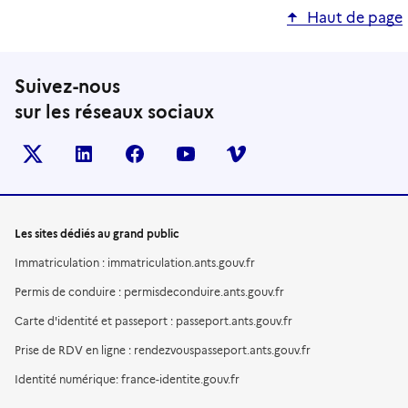
Haut de page
Suivez-nous
sur les réseaux sociaux
X (anciennement TWITTER)
LINKEDIN
FACEBOOK
YOUTUBE
VIMEO
Les sites dédiés au grand public
Immatriculation : immatriculation.ants.gouv.fr
Permis de conduire : permisdeconduire.ants.gouv.fr
Carte d'identité et passeport : passeport.ants.gouv.fr
Prise de RDV en ligne : rendezvouspasseport.ants.gouv.fr
Identité numérique: france-identite.gouv.fr