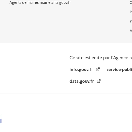
Agents de mairie: mairie.ants.gouv.fr
C
P
P
A
Ce site est édité par l’
Agence na
info.gouv.fr
service-publ
data.gouv.fr